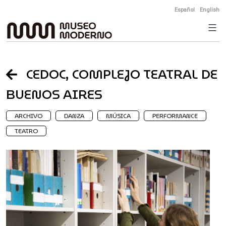
Skip
Español
English
to
content
CEDOC, COMPLEJO TEATRAL DE
BUENOS AIRES
ARCHIVO
DANZA
MÚSICA
PERFORMANCE
TEATRO