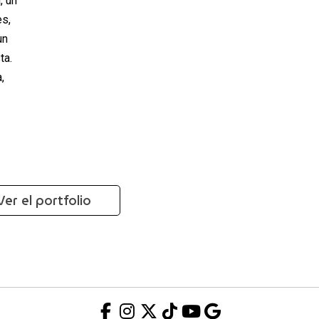
, un
es,
un
ta.
,
Ver el portfolio