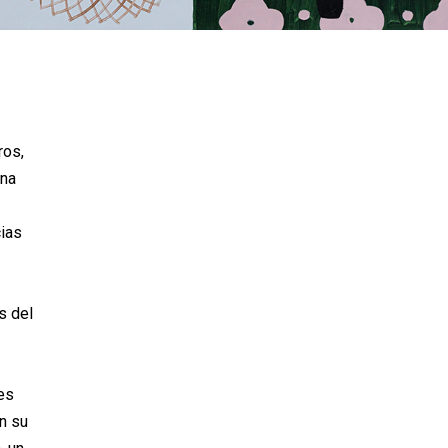
ros,
una
cias
s del
es
n su