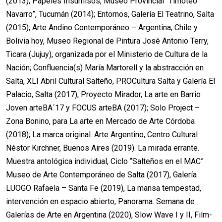
(2013); Papeles Insumisos, Museo Provincial “Timoteo
Navarro”, Tucumán (2014); Entornos, Galería El Teatrino, Salta
(2015); Arte Andino Contemporáneo – Argentina, Chile y
Bolivia hoy, Museo Regional de Pintura José Antonio Terry,
Ticara (Jujuy), organizada por el Ministerio de Cultura de la
Nación; Confluencia(s) María Martorell y la abstracción en
Salta, XLI Abril Cultural Salteño, PROCultura Salta y Galería El
Palacio, Salta (2017); Proyecto Mirador, La arte en Barrio
Joven arteBA´17 y FOCUS arteBA (2017); Solo Project –
Zona Bonino, para La arte en Mercado de Arte Córdoba
(2018); La marca original. Arte Argentino, Centro Cultural
Néstor Kirchner, Buenos Aires (2019). La mirada errante.
Muestra antológica individual, Ciclo “Salteños en el MAC”
Museo de Arte Contemporáneo de Salta (2017), Galería
LUOGO Rafaela – Santa Fe (2019), La mansa tempestad,
intervención en espacio abierto, Panorama. Semana de
Galerías de Arte en Argentina (2020), Slow Wave I y II, Film-