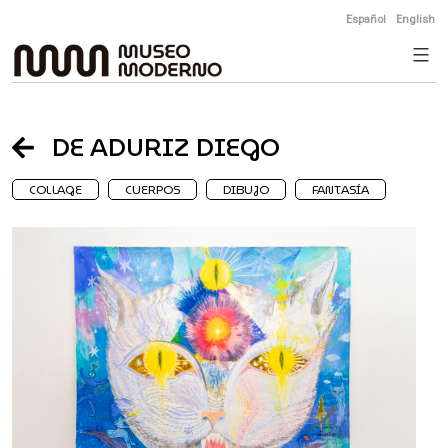
Skip
Español
English
to
content
DE ADURIZ DIEGO
COLLAGE
CUERPOS
DIBUJO
FANTASÍA