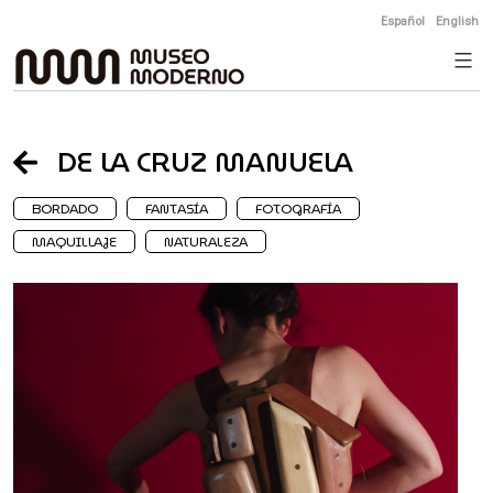
Skip
Español
English
to
content
DE LA CRUZ MANUELA
BORDADO
FANTASÍA
FOTOGRAFÍA
MAQUILLAJE
NATURALEZA