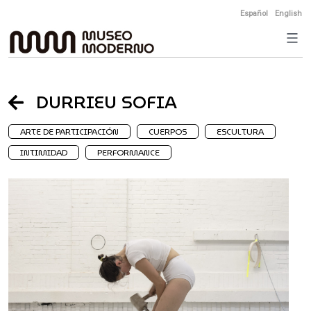
Skip
Español
English
to
content
DURRIEU SOFIA
ARTE DE PARTICIPACIÓN
CUERPOS
ESCULTURA
INTIMIDAD
PERFORMANCE