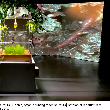
 2014. [Eisenia, organic printing machine, 2014] Instalación bioartística y
rtista.