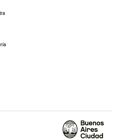
tra
ría