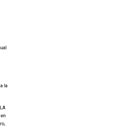
sual
a la
ALA
 en
ro,