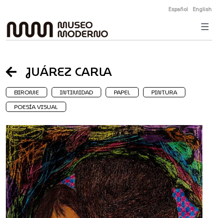
Skip
Español
English
to
content
JUÁREZ CARLA
BIROME
INTIMIDAD
PAPEL
PINTURA
POESÍA VISUAL