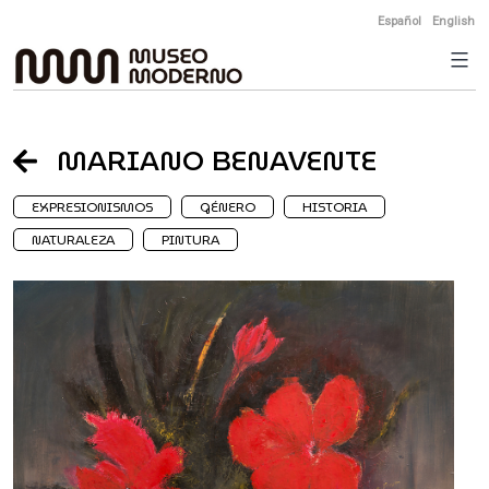
Skip
Español
English
to
content
MARIANO BENAVENTE
EXPRESIONISMOS
GÉNERO
HISTORIA
NATURALEZA
PINTURA