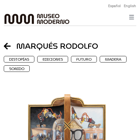
Skip
Español
English
to
content
MARQUÉS RODOLFO
DISTOPÍAS
EDICIONES
FUTURO
MADERA
SONIDO