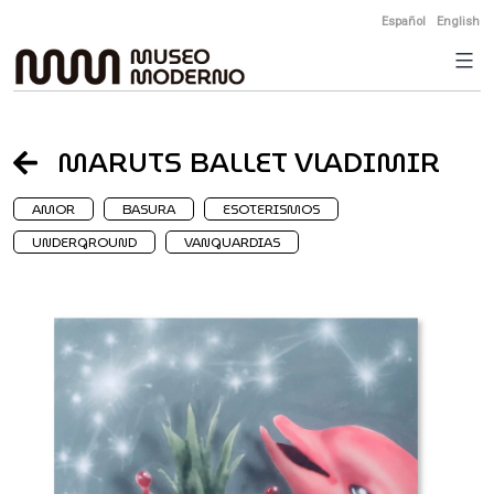
Skip
Español
English
to
content
MARUTS BALLET VLADIMIR
AMOR
BASURA
ESOTERISMOS
UNDERGROUND
VANGUARDIAS