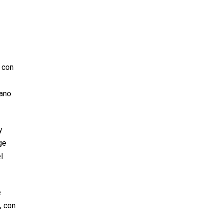
 con
iano
y
ge
l
e
, con