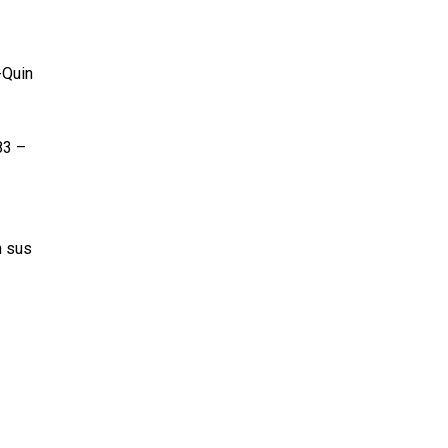
-Quin
83 –
n sus