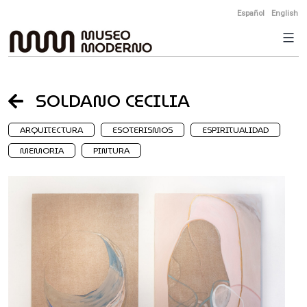
Skip
Español
English
to
content
SOLDANO CECILIA
ARQUITECTURA
ESOTERISMOS
ESPIRITUALIDAD
MEMORIA
PINTURA