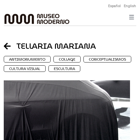
Skip
Español
English
to
content
TELLARIA MARIANA
ANTIMONUMENTO
COLLAGE
CONCEPTUALISMOS
CULTURA VISUAL
ESCULTURA