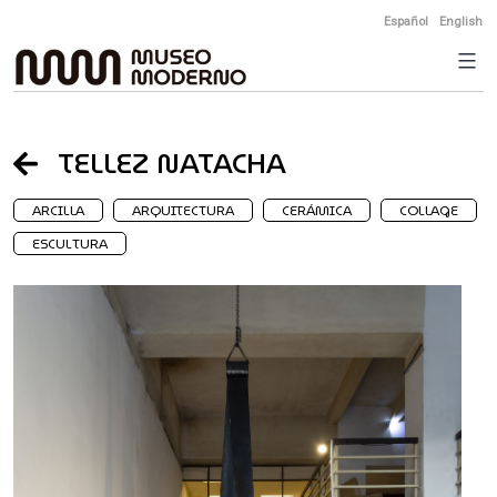
Skip
Español
English
to
content
TELLEZ NATACHA
ARCILLA
ARQUITECTURA
CERÁMICA
COLLAGE
ESCULTURA