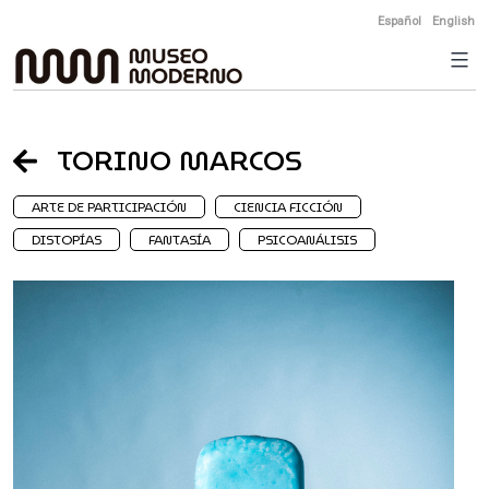
Skip
Español
English
to
content
TORINO MARCOS
ARTE DE PARTICIPACIÓN
CIENCIA FICCIÓN
DISTOPÍAS
FANTASÍA
PSICOANÁLISIS