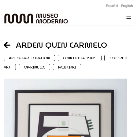
Skip
Español
English
to
content
ARDEN QUIN CARMELO
ART OF PARTICIPATION
CONCEPTUALISMS
CONCRETE
ART
OP-KINETIC
PAINTING