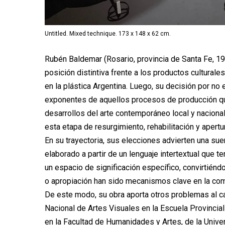
Untitled. Mixed technique. 173 x 148 x 62 cm.
Rubén Baldemar (Rosario, provincia de Santa Fe, 19
posición distintiva frente a los productos cultural
en la plástica Argentina. Luego, su decisión por no 
exponentes de aquellos procesos de producción qu
desarrollos del arte contemporáneo local y nacional
esta etapa de resurgimiento, rehabilitación y apert
En su trayectoria, sus elecciones advierten una sue
elaborado a partir de un lenguaje intertextual que t
un espacio de significación específico, convirtiéndo
o apropiación han sido mecanismos clave en la comp
De este modo, su obra aporta otros problemas al c
Nacional de Artes Visuales en la Escuela Provincia
en la Facultad de Humanidades y Artes, de la Univer