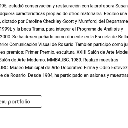
1995, estudió conservación y restauración con la profesora Susan
adquiera características propias de otros materiales. Recibió una
os, dictado por Caroline Checkley-Scott y Mumford, del Departam
1999); y la beca Trama, para integrar el Programa de Análisis y
 2000. Se ha desempeñado como docente en la Escuela de Bell
perior Comunicación Visual de Rosario. También participó como j
ntes premios: Primer Premio, escultura, XXIII Salón de Arte Mode
 Salón de Arte Moderno, MMBAJBC, 1989. Realizó muestras
AJBC, Museo Municipal de Arte Decorativo Firma y Odilo Estévez
oire de Rosario. Desde 1984, ha participado en salones y muestra
ew portfolio