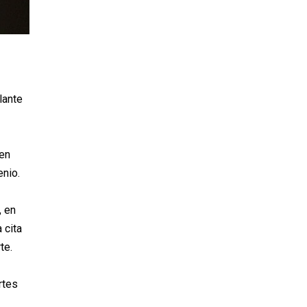
lante
 en
enio.
, en
 cita
te.
rtes