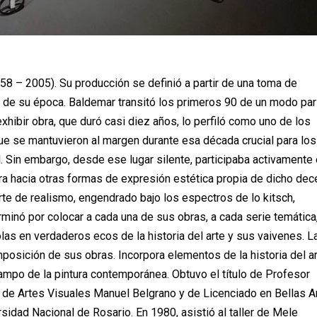
58 – 2005). Su producción se definió a partir de una toma de
es de su época. Baldemar transitó los primeros 90 de un modo par
exhibir obra, que duró casi diez años, lo perfiló como uno de los
e se mantuvieron al margen durante esa década crucial para los
. Sin embargo, desde ese lugar silente, participaba activamente
ura hacia otras formas de expresión estética propia de dicho dec
rte de realismo, engendrado bajo los espectros de lo kitsch,
erminó por colocar a cada una de sus obras, a cada serie temática
las en verdaderos ecos de la historia del arte y sus vaivenes. La
osición de sus obras. Incorpora elementos de la historia del ar
ampo de la pintura contemporánea. Obtuvo el título de Profesor
l de Artes Visuales Manuel Belgrano y de Licenciado en Bellas A
sidad Nacional de Rosario. En 1980, asistió al taller de Mele