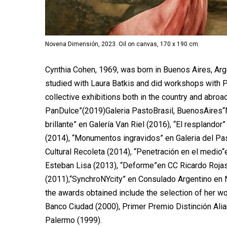
Novena Dimensión, 2023. Oil on canvas, 170 x 190 cm.
Cynthia Cohen, 1969, was born in Buenos Aires, Arg
studied with Laura Batkis and did workshops with 
collective exhibitions both in the country and abro
PanDulce”(2019)Galeria PastoBrasil, BuenosAires“N
brillante” en Galería Van Riel (2016), “El resplando
(2014), “Monumentos ingravidos” en Galeria del Pas
Cultural Recoleta (2014), “Penetración en el medi
Esteban Lisa (2013), “Deforme”en CC Ricardo Rojas
(2011),“SynchroNYcity” en Consulado Argentino en 
the awards obtained include the selection of her w
Banco Ciudad (2000), Primer Premio Distinción Ali
Palermo (1999).