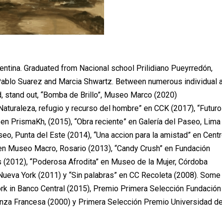
entina. Graduated from Nacional school Prilidiano Pueyrredón,
Pablo Suarez and Marcia Shwartz. Between numerous individual 
ad, stand out, “Bomba de Brillo”, Museo Marco (2020)
aturaleza, refugio y recurso del hombre” en CCK (2017), “Futuro
r” en PrismaKh, (2015), “Obra reciente” en Galería del Paseo, Lima
eo, Punta del Este (2014), “Una accion para la amistad” en Cent
o“en Museo Macro, Rosario (2013), “Candy Crush” en Fundación
 (2012), “Poderosa Afrodita” en Museo de la Mujer, Córdoba
Nueva York (2011) y “Sin palabras” en CC Recoleta (2008). Some
ork in Banco Central (2015), Premio Primera Selección Fundación
anza Francesa (2000) y Primera Selección Premio Universidad d