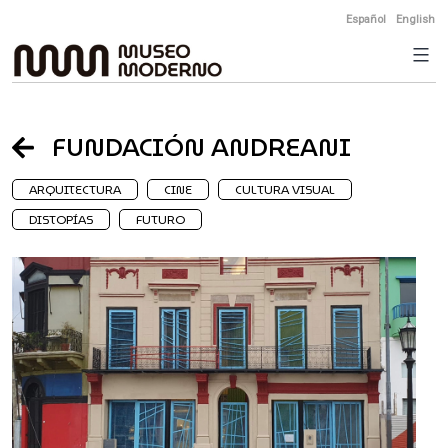
Skip
Español
English
to
content
FUNDACIÓN ANDREANI
ARQUITECTURA
CINE
CULTURA VISUAL
DISTOPÍAS
FUTURO