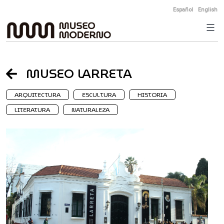
Skip
Español
English
to
content
MUSEO LARRETA
ARQUITECTURA
ESCULTURA
HISTORIA
LITERATURA
NATURALEZA