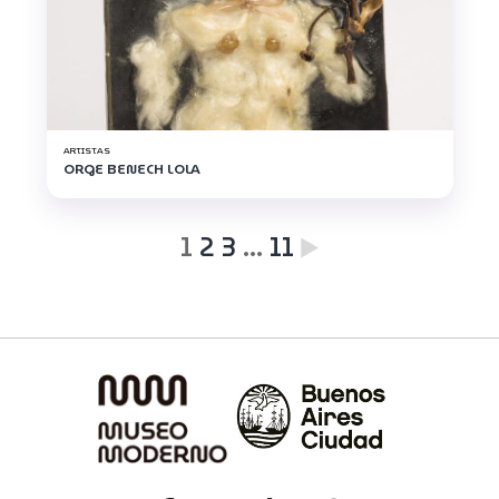
ARTISTAS
ORGE BENECH LOLA
1
2
3
…
11