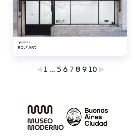
GALERIAS
ROLF ART
1
…
5
6
7
8
9
10