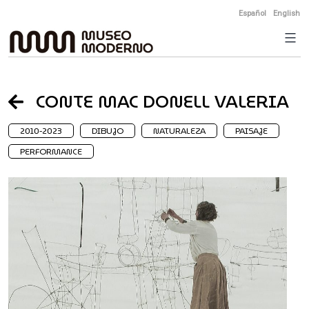
Skip
Español
English
to
content
CONTE MAC DONELL VALERIA
2010-2023
DIBUJO
NATURALEZA
PAISAJE
PERFORMANCE