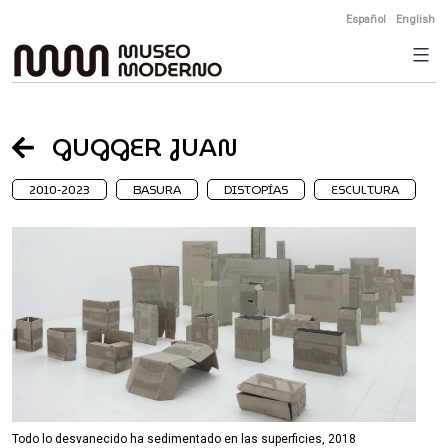
Skip
Español
English
to
content
GUGGER JUAN
2010-2023
BASURA
DISTOPÍAS
ESCULTURA
Todo lo desvanecido ha sedimentado en las superficies, 2018