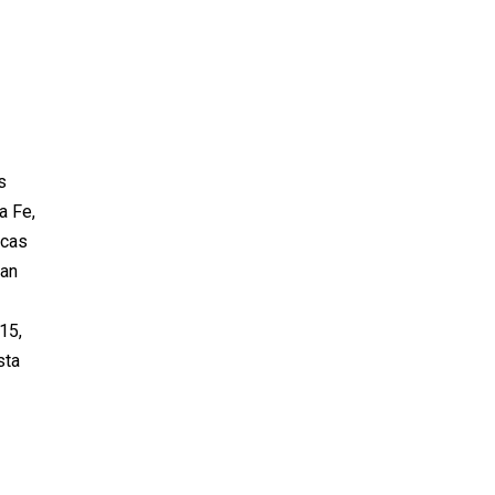
s
a Fe,
ecas
San
15,
sta