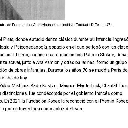
tro de Experiencias Audiovisuales del Instituto Torcuato Di Tella, 1971.
l Plata, donde estudió danza clásica durante su infancia. Ingres
logía y Psicopedagogía, espacio en el que se topó con las clas
cional. Luego, continuó su formación con Patricia Stokoe, Rena
nza actual, junto a Ana Kamien y otras bailarinas, formó un grupo
ión de obras infantiles. Durante los años 70 se mudó a París d
 el día de hoy.
 Yukio Mishima, Kado Kostzer, Maurice Maeterlinck, Chantal Tho
as distinciones, fue condecorada por el gobierno francés como
s. En 2021 la Fundación Konex la reconoció con el Premio Konex
no por su trayectoria como actriz de teatro.