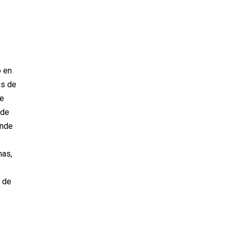
ó en
es de
te
 de
onde
mas,
 de