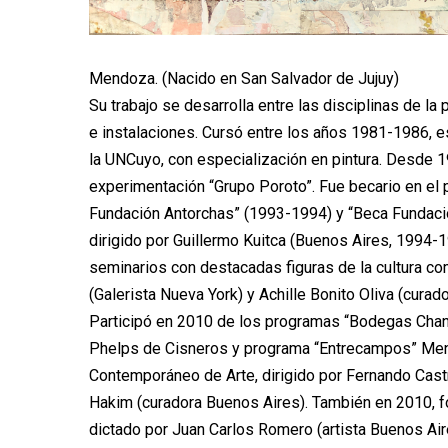
Mendoza. (Nacido en San Salvador de Jujuy)
Su trabajo se desarrolla entre las disciplinas de la p
e instalaciones. Cursó entre los años 1981-1986, e
la UNCuyo, con especialización en pintura. Desde 1
experimentación “Grupo Poroto”. Fue becario en el 
Fundación Antorchas” (1993-1994) y “Beca Fundaci
dirigido por Guillermo Kuitca (Buenos Aires, 1994-1
seminarios con destacadas figuras de la cultura co
(Galerista Nueva York) y Achille Bonito Oliva (curador 
Participó en 2010 de los programas “Bodegas Chand
Phelps de Cisneros y programa “Entrecampos” Men
Contemporáneo de Arte, dirigido por Fernando Castr
Hakim (curadora Buenos Aires). También en 2010, fo
dictado por Juan Carlos Romero (artista Buenos Air