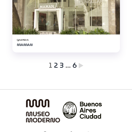
GALERIAS
MAMAN
1
2
3
…
6