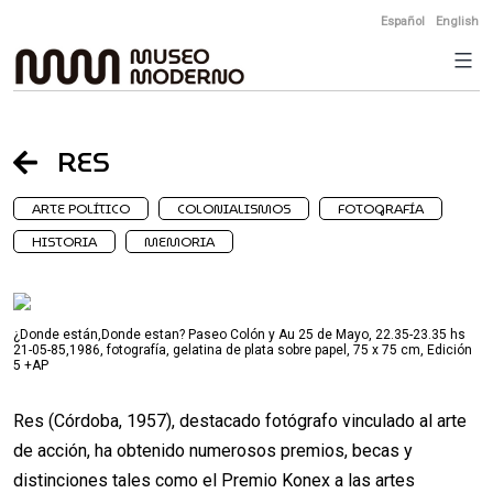
Skip
Español
English
to
content
RES
ARTE POLÍTICO
COLONIALISMOS
FOTOGRAFÍA
HISTORIA
MEMORIA
¿Donde están,Donde estan? Paseo Colón y Au 25 de Mayo, 22.35-23.35 hs
21-05-85,1986, fotografía, gelatina de plata sobre papel, 75 x 75 cm, Edición
5 +AP
Res (Córdoba, 1957), destacado fotógrafo vinculado al arte
de acción, ha obtenido numerosos premios, becas y
distinciones tales como el Premio Konex a las artes