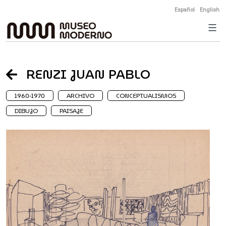
Skip
Español
English
to
content
RENZI JUAN PABLO
1960-1970
ARCHIVO
CONCEPTUALISMOS
DIBUJO
PAISAJE