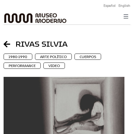
Skip
Español
English
to
content
RIVAS SILVIA
1980-1990
ARTE POLÍTICO
CUERPOS
PERFORMANCE
VIDEO